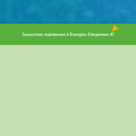
Souscrivez maintenant à Energies Citoyennes 47
COMMENT ÇA MARCHE ?
CONCRÈTEMENT, LE PARTENARIAT AVEC
LA COOPÉRATIVE
ENERGIES CITOYENNES 47
, COMMENT
ÇA MARCHE ?
Energies Citoyennes 47 trouve par example sur son territoire,
un toit où installer des panneaux solaires.
Energies Citoyennes 47 gère les questions techniques, prend
en charge les démarches administratives et juridiques, signe un
bail avec le propriétaire du toit (dénommé hébergeur) et
s'occupe de l'installation et de la maintenance de la centrale
photovoltaïque.
Tout(e) citoyen(ne) peut investir à hauteur de ses moyens pour
financer des installations collectives, avec Energies Citoyennes
47 via l'achat de parts sociales (une part = 50 euros): il ou elle
devient alors sociétaire (dénommé(e) coopérateur, coopératrice),
c'est-à-dire copropriétaire des installations.
Les coopérateurs et coopératrices d'Energies Citoyennes 47